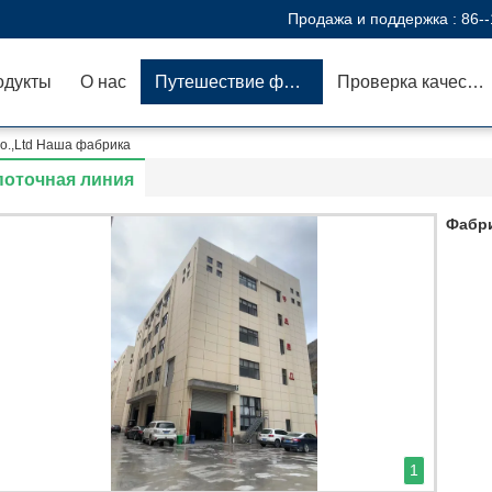
Продажа и поддержка :
86-
одукты
О нас
Путешествие фабрики
Проверка качества
Co.,Ltd Наша фабрика
поточная линия
Фабр
1