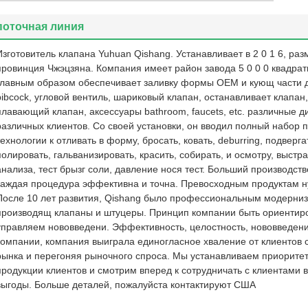
Фабрика
поточная линия
Изготовитель клапана Yuhuan Qishang. Устанавливает в 2 0 1 6, ра
провинция Чжэцзяна. Компания имеет район завода 5 0 0 0 квадрат
главным образом обеспечивает заливку формы OEM и кующ части 
bibcock, угловой вентиль, шариковый клапан, останавливает клапан
плавающий клапан, аксессуары bathroom, faucets, etc. различные 
различных клиентов. Со своей установки, он вводил полный набор 
технологии к отливать в форму, бросать, ковать, deburring, подверг
полировать, гальванизировать, красить, собирать, и осмотру, выстр
анализа, тест брызг соли, давление нося тест. Больший производст
каждая процедура эффективна и точна. Превосходным продуктам н
После 10 лет развития, Qishang было профессиональным модерн
производящ клапаны и штуцеры. Принцип компании быть ориентиров
управляем нововведени. Эффективность, целостность, нововведение
компании, компания выиграла единогласное хваление от клиентов с
рынка и перегоняя рыночного спроса. Мы устанавливаем приоритет
продукции клиентов и смотрим вперед к сотрудничать с клиентами 
выгоды. Больше деталей, пожалуйста контактируют США