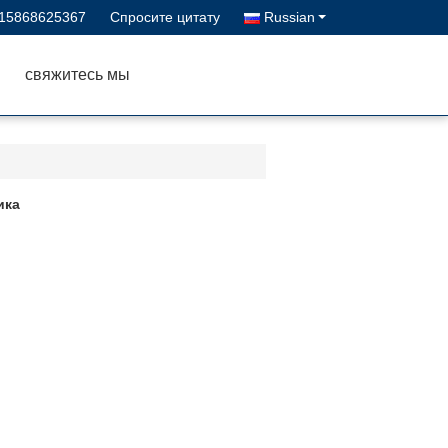
-15868625367
Спросите цитату
Russian
свяжитесь мы
ика