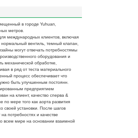
змещенный в городе Yuhuan,
ных метров.
для международных клиентов, включая
, нормальный вентиль, темный клапан,
дизайны могут отвечать потребностямы
производственного оборудования и
ать механической обработке,
аивая в ряд от теста материального
венный процесс обеспечивает что
ужно быть улучшенным постоянн.
изированным предприятием
ан на клиент, качество сперва &
 по мере того как аорта развития
о своей установки. После шагов
 на потребностях и качестве
во всем мире на основании взаимной