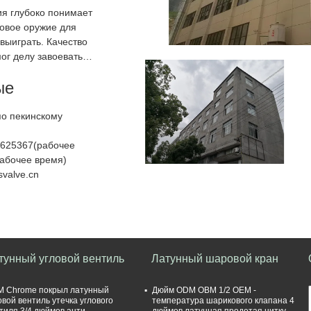
я глубоко понимает
ковое оружие для
выиграть. Качество
ог делу завоевать
ые
8625367(рабочее
абочее время)
valve.cn
тунный угловой вентиль
Латунный шаровой кран
 Chrome покрыл латунный
Дюйм ODM OBM 1/2 OEM -
овой вентиль утечка углового
температура шарикового клапана 4