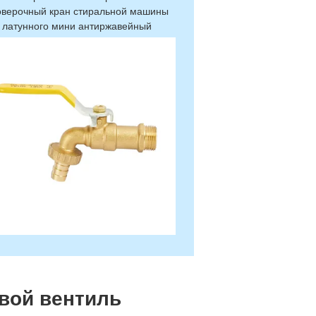
оверочный кран стиральной машины
латунного мини антиржавейный
вой вентиль