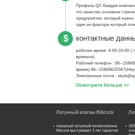
Профиль QC Каждая компани
что качество основное стрел
предприятия, который нужно 
один из фактора который пом
успех, поэтому мы стр...
контактные данн
рабочее время:
6:00-24:00 ( по пекинскому
времени)
Рабочий телефон :
86--1586
время) 86--15868625367(Нер
Электронная почта :
skyla@qs
Осмотрите больше >>
Латунный клапан Bibcock
Ла
Аграрный латунный полив клапана
OEM
Bibcock выстукивает 5 лет гарантии
угл