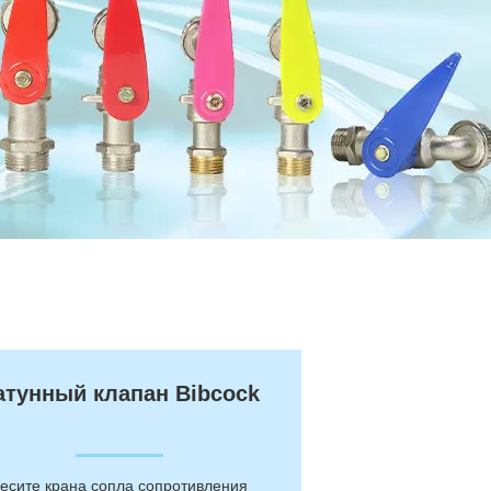
атунный клапан Bibcock
есите крана сопла сопротивления