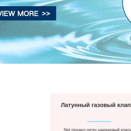
Латунный газовый клап
Npt продел нитку шариковый клап