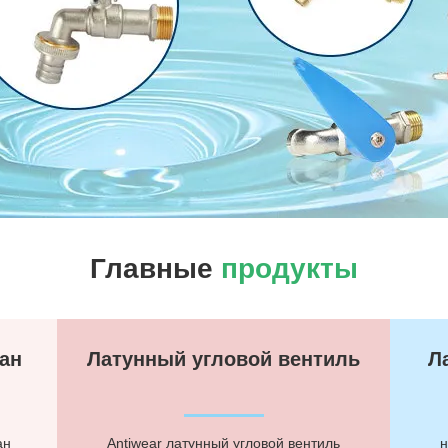
Главные
продукты
ан
Латунный угловой вентиль
Л
ан
Antiwear латунный угловой вентиль
н