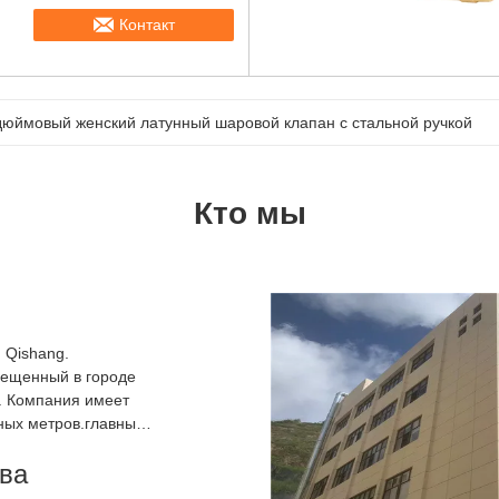
Контакт
дюймовый женский латунный шаровой клапан с стальной ручкой
Кто мы
 Qishang.
змещенный в городе
. Компания имеет
тных метров.главным
..
тва