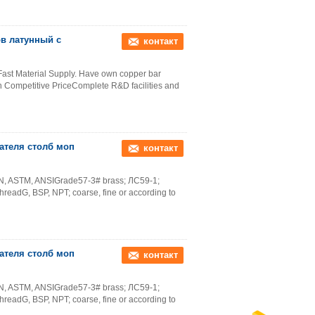
ов латунный с
контакт
 Fast Material Supply. Have own copper bar
 Competitive PriceComplete R&D facilities and
ателя столб моп
контакт
 EN, ASTM, ANSIGrade57-3# brass; ЛС59-1;
dG, BSP, NPT; coarse, fine or according to
ателя столб моп
контакт
 EN, ASTM, ANSIGrade57-3# brass; ЛС59-1;
dG, BSP, NPT; coarse, fine or according to