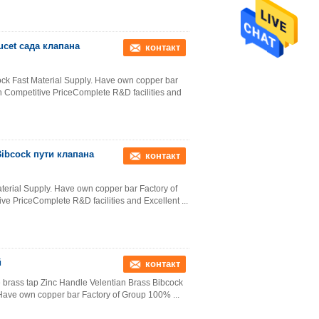
cet сада клапана
контакт
cock Fast Material Supply. Have own copper bar
 Competitive PriceComplete R&D facilities and
ibcock пути клапана
контакт
aterial Supply. Have own copper bar Factory of
 PriceComplete R&D facilities and Excellent ...
й
контакт
e brass tap​ Zinc Handle Velentian Brass Bibcock
 Have own copper bar Factory of Group 100% ...