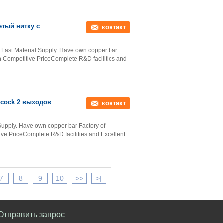
тый нитку с
контакт
 Fast Material Supply. Have own copper bar
 Competitive PriceComplete R&D facilities and
bcock 2 выходов
контакт
 Supply. Have own copper bar Factory of
e PriceComplete R&D facilities and Excellent
7
8
9
10
>>
>|
Отправить запрос