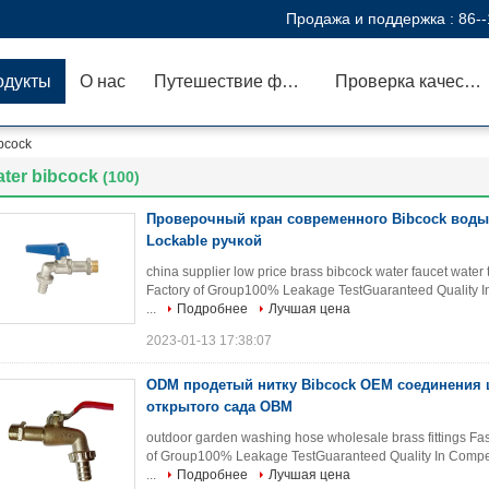
Продажа и поддержка :
86-
одукты
О нас
Путешествие фабрики
Проверка качества
ibcock
ater bibcock
(100)
Проверочный кран современного Bibcock воды
Lockable ручкой
china supplier low price brass bibcock water faucet water
Factory of Group100% Leakage TestGuaranteed Quality In
...
Подробнее
Лучшая цена
2023-01-13 17:38:07
ODM продетый нитку Bibcock OEM соединения 
открытого сада OBM
outdoor garden washing hose wholesale brass fittings Fa
of Group100% Leakage TestGuaranteed Quality In Competi
...
Подробнее
Лучшая цена