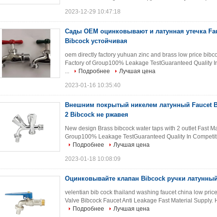
2023-12-29 10:47:18
Сады OEM оцинковывают и латунная утечка Fau
Bibcock устойчивая
oem directly factory yuhuan zinc and brass low price bib
Factory of Group100% Leakage TestGuaranteed Quality In
...
Подробнее
Лучшая цена
2023-01-16 10:35:40
Внешним покрытый никелем латунный Faucet B
2 Bibcock не ржавея
New design Brass bibcock water taps with 2 outlet Fast M
Group100% Leakage TestGuaranteed Quality In Competitive
Подробнее
Лучшая цена
2023-01-18 10:08:09
Оцинковывайте клапан Bibcock ручки латунны
velentian bib cock thailand washing faucet china low pric
Valve Bibcock Faucet Anti Leakage​ Fast Material Supply.
Подробнее
Лучшая цена