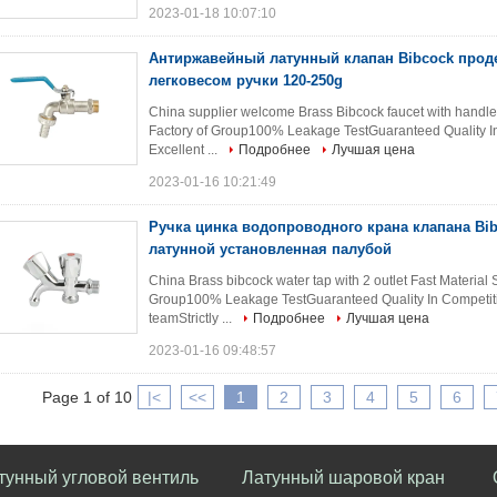
2023-01-18 10:07:10
Антиржавейный латунный клапан Bibcock проде
легковесом ручки 120-250g
China supplier welcome Brass Bibcock faucet with handle
Factory of Group100% Leakage TestGuaranteed Quality In
Excellent ...
Подробнее
Лучшая цена
2023-01-16 10:21:49
Ручка цинка водопроводного крана клапана Bi
латунной установленная палубой
China Brass bibcock water tap with 2 outlet Fast Material
Group100% Leakage TestGuaranteed Quality In Competitiv
teamStrictly ...
Подробнее
Лучшая цена
2023-01-16 09:48:57
Page 1 of 10
|<
<<
1
2
3
4
5
6
тунный угловой вентиль
Латунный шаровой кран