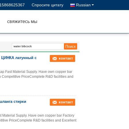
-15868625367
Спросите цитату
Russian
свяжитесь мы
 ЦИНКА латунный с
контакт
 tap Fast Material Supply. Have own copper bar
 Competitive PriceComplete R&D facilities and
шланга стирки
контакт
st Material Supply. Have own copper bar Factory
tive PriceComplete R&D facilities and Excellent