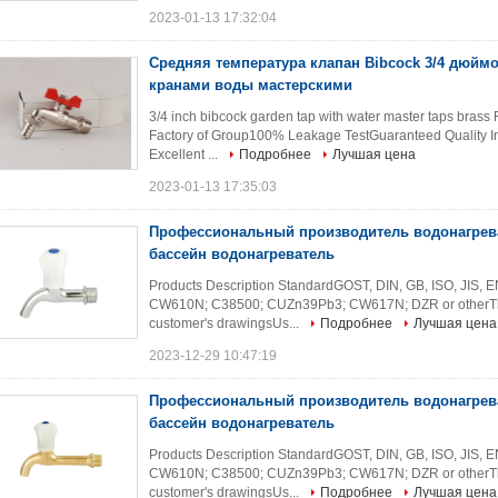
2023-01-13 17:32:04
Средняя температура клапан Bibcock 3/4 дюйм
кранами воды мастерскими
3/4 inch bibcock garden tap with water master taps brass
Factory of Group100% Leakage TestGuaranteed Quality In
Excellent ...
Подробнее
Лучшая цена
2023-01-13 17:35:03
Профессиональный производитель водонагрев
бассейн водонагреватель
Products Description StandardGOST, DIN, GB, ISO, JIS,
CW610N; С38500; CUZn39Pb3; CW617N; DZR or otherThrea
customer's drawingsUs...
Подробнее
Лучшая цена
2023-12-29 10:47:19
Профессиональный производитель водонагрев
бассейн водонагреватель
Products Description StandardGOST, DIN, GB, ISO, JIS,
CW610N; С38500; CUZn39Pb3; CW617N; DZR or otherThrea
customer's drawingsUs...
Подробнее
Лучшая цена