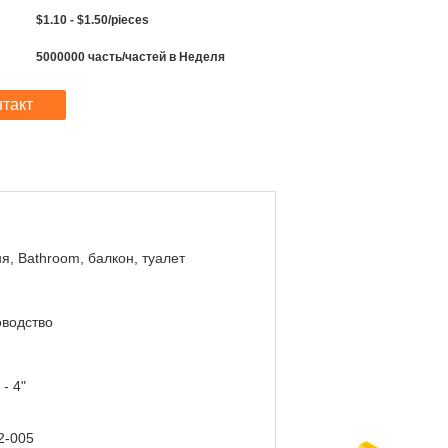
$1.10 - $1.50/pieces
5000000 часть/частей в Неделя
нтакт
я, Bathroom, балкон, туалет
оводство
 - 4"
2-005