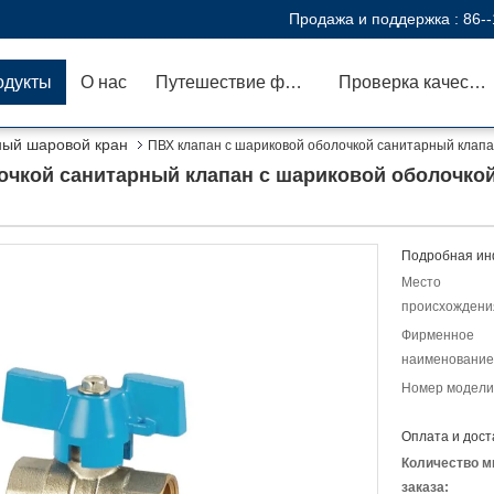
Продажа и поддержка :
86-
одукты
О нас
Путешествие фабрики
Проверка качества
ный шаровой кран
ПВХ клапан с шариковой оболочкой санитарный клапа
очкой санитарный клапан с шариковой оболочкой
Подробная ин
Место
происхождени
Фирменное
наименование
Номер модели
Оплата и дост
Количество м
заказа: