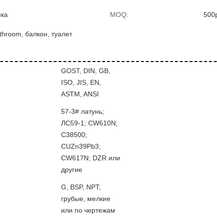
нка
MOQ:
500
throom, балкон, туалет
GOST, DIN, GB,
ISO, JIS, EN,
ASTM, ANSI
57-3# латунь;
ЛС59-1; CW610N;
С38500;
CUZn39Pb3;
CW617N; DZR или
другие
G, BSP, NPT;
грубые, мелкие
или по чертежам