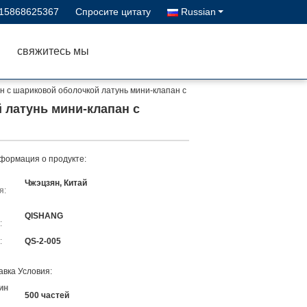
-15868625367
Спросите цитату
Russian
свяжитесь мы
н с шариковой оболочкой латунь мини-клапан с
 латунь мини-клапан с
формация о продукте:
Чжэцзян, Китай
я:
QISHANG
:
:
QS-2-005
авка Условия:
ин
500 частей