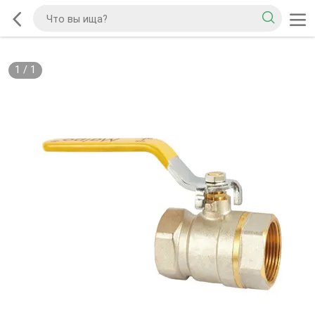
1
/
1