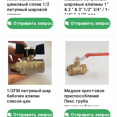
цинковый сплав 1/2
шаровые клапаны 1"
латунный шаровой
& 2 " & 3" 1/2" 3/4" / 1-
клапан
1/4" 1-1/2" для
Путешествие фабрики
полированный
нефтегазовых и
Отправить запрос
Отправить запрос
электропластировка
водяных фитингов
водопроводные
Проверка качества
соединения
свяжитесь мы
Спросите цитату
Латунный клапан Bibcock
1/2FM латунный шар
Медное крестовое
бабочек клапан
приспособление
Латунный угловой вентиль
список цен
Пекс труба
приспособление
Огневой гидрант
Латунный шаровой кран
Отправить запрос
Отправить запрос
Медное шаровое