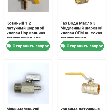
Кованый 1 2
Газ Вода Масло 3
латунный шаровой
Медленный шаровой
клапан Нормальная
клапан OEM высокая
температура для
температура
нефтегазовой воды
Отправить запрос
Отправить запрос
Дом
Продукты
О нас
Мини-маленький
кованые латуниные