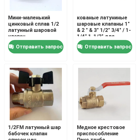
Мини-маленький
кованые латуниные
Путешествие фабрики
цинковый сплав 1/2
шаровые клапаны 1"
латунный шаровой
& 2 " & 3" 1/2" 3/4" / 1-
клапан
1/4" 1-1/2" для
Проверка качества
полированный
нефтегазовых и
Отправить запрос
Отправить запрос
электропластировка
водяных фитингов
водопроводные
свяжитесь мы
соединения
Спросите цитату
Латунный клапан Bibcock
Латунный угловой вентиль
1/2FM латунный шар
Медное крестовое
бабочек клапан
приспособление
Латунный шаровой кран
список цен
Пекс труба