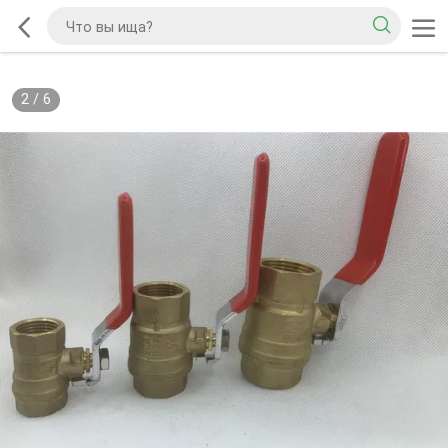
2
/
6