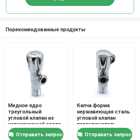
Порекомендованные продукты
Дом
Медное ядро
Капча форма
треугольный
нержавеющая сталь
угловой клапан из
угловой клапан
Продукты
нержавеющей стали
переключатель
304 для ванной кухни
ручное колесо
Отправить запрос
Отправить запрос
ванная кухня
О нас