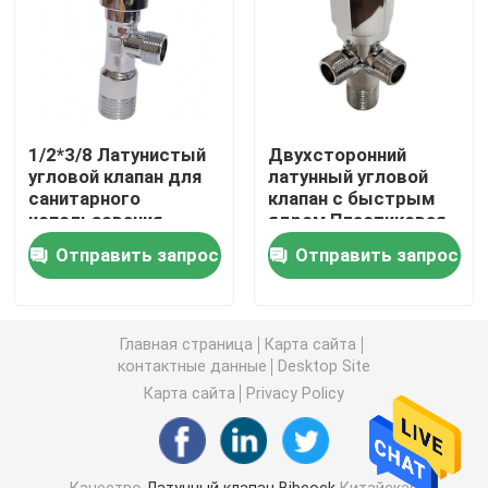
Латунный газовый клапан
Латунный клапан стопа
1/2*3/8 Латунистый
Двухсторонний
угловой клапан для
латунный угловой
Латунный обратный клапан
санитарного
клапан с быстрым
использования
ядром Пластиковая
Антикоррозия
ручка 1/2*3/8*3/8
Отправить запрос
Отправить запрос
Латунный плавающий клапан
Латунные фитинги
Главная страница
Карта сайта
контактные данные
Desktop Site
Карта сайта
Privacy Policy
Качество
Латунный клапан Bibcock
Китайская