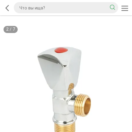
2
/
7