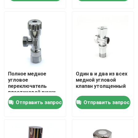
аксессуары
Путешествие фабрики
Проверка качества
свяжитесь мы
Полное медное
Один в и два из всех
Спросите цитату
угловое
медной угловой
переключатель
клапан утолщенный
пластиковой ручки
Латунный клапан Bibcock
для горячей и
Отправить запрос
Отправить запрос
холодной воды для
ванной кухни
Латунный угловой вентиль
Латунный шаровой кран