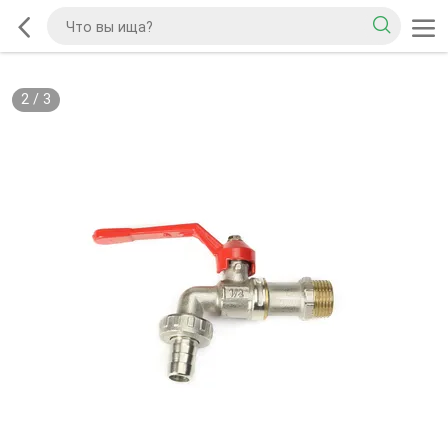
2
/
3