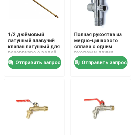
1/2 дюймовый
Полная рукоятка из
латунный плавучий
медно-цинкового
клапан латунный для
сплава с одним
резервуара с водой
входом и двумя
выходами
Отправить запрос
Отправить запрос
многофункциональный
трехсторонний
угловой клапан крана
стиральной машины
Дом
Продукты
О нас