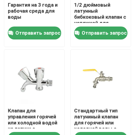
Гарантия на 3 года и
1/2 дюймовый
рабочая среда для
латунный
воды
бибкоковый клапан с
Путешествие фабрики
натяжкой для
распределения воды
Отправить запрос
Отправить запрос
Проверка качества
свяжитесь мы
Спросите цитату
Латунный клапан Bibcock
Клапан для
Стандартный тип
Латунный угловой вентиль
управления горячей
латуниный клапан
или холодной водой
для горячей или
из латуни с
холодной воды с
Латунный шаровой кран
давлением 1,6 МПа
коррозионной