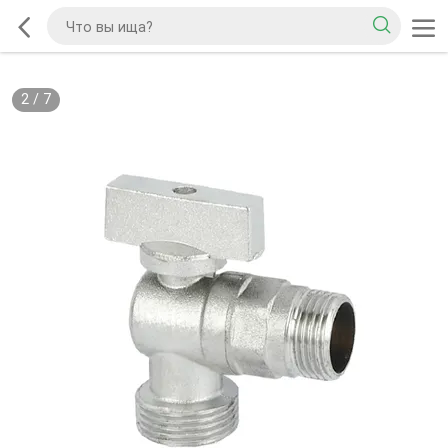
2
/
7