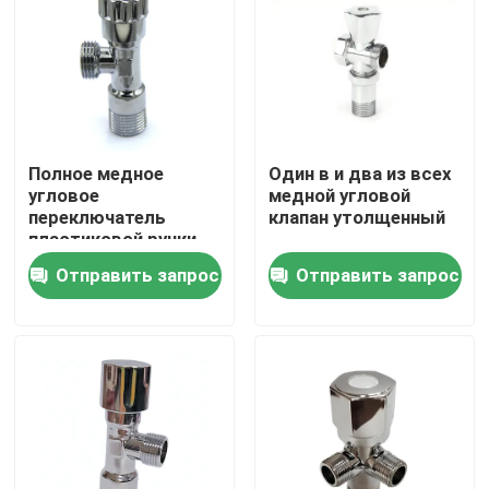
Путешествие фабрики
Проверка качества
Полное медное
Один в и два из всех
угловое
медной угловой
свяжитесь мы
переключатель
клапан утолщенный
пластиковой ручки
для горячей и
Спросите цитату
Отправить запрос
Отправить запрос
холодной воды для
ванной кухни
Латунный клапан Bibcock
Латунный угловой вентиль
Латунный шаровой кран