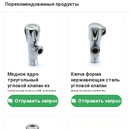
Порекомендованные продукты
Медное ядро
Капча форма
треугольный
нержавеющая сталь
угловой клапан из
угловой клапан
Дом
нержавеющей стали
переключатель
304 для ванной кухни
ручное колесо
Отправить запрос
Отправить запрос
ванная кухня
аксессуары
Продукты
О нас